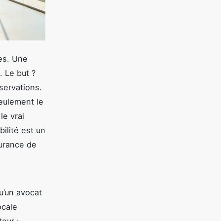
les. Une
 Le but ?
servations.
seulement le
le vrai
ilité est un
surance de
u’un avocat
ocale
eur :