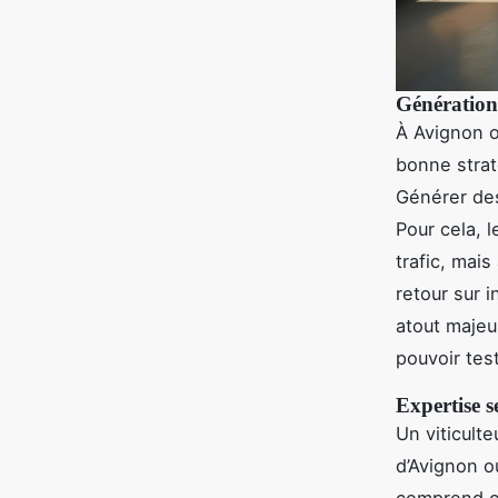
Génération 
À Avignon o
bonne strat
Générer d
Pour cela, 
trafic, mais
retour sur 
atout majeu
pouvoir test
Expertise s
Un viticult
d’Avignon o
comprend ce