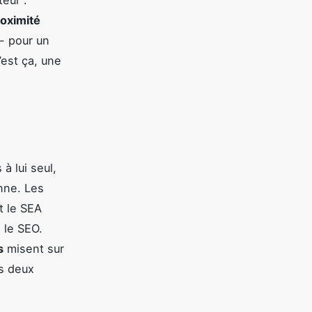
oximité
 - pour un
C’est ça, une
à lui seul,
enne. Les
t le SEA
a le SEO.
s
misent sur
es deux