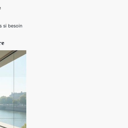
e
s si besoin
re