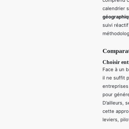
calendrier s
géographiq
suivi réacti
méthodologi
Comparati
Choisir ent
Face à un be
il ne suffit
entreprises
pour générer
D’ailleurs, 
cette appro
leviers, pil