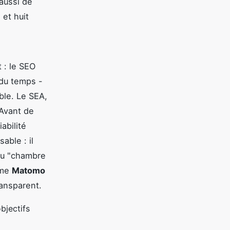
aussi de
 et huit
 : le SEO
 du temps -
ble. Le SEA,
 Avant de
abilité
able : il
ou "chambre
mme
Matomo
ransparent.
bjectifs