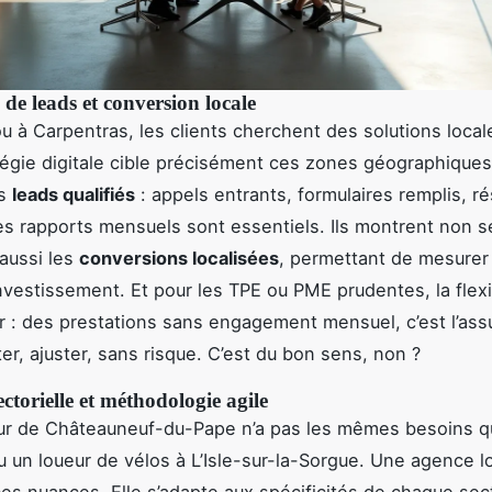
de leads et conversion locale
u à Carpentras, les clients cherchent des solutions loca
égie digitale cible précisément ces zones géographiques.
es
leads qualifiés
: appels entrants, formulaires remplis, ré
les rapports mensuels sont essentiels. Ils montrent non 
 aussi les
conversions localisées
, permettant de mesurer 
investissement. Et pour les TPE ou PME prudentes, la flexib
r : des prestations sans engagement mensuel, c’est l’as
er, ajuster, sans risque. C’est du bon sens, non ?
ectorielle et méthodologie agile
eur de Châteauneuf-du-Pape n’a pas les mêmes besoins q
u un loueur de vélos à L’Isle-sur-la-Sorgue. Une agence l
s nuances. Elle s’adapte aux spécificités de chaque sect