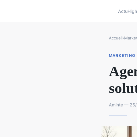
Actu
High
Accueil
›
Market
MARKETING
Agen
solu
Aminte — 25/