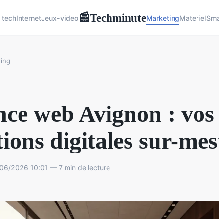
Techminute
📰
 tech
Internet
Jeux-video
Marketing
Materiel
Sma
ing
ce web Avignon : vos
tions digitales sur-me
06/2026 10:01 — 7 min de lecture