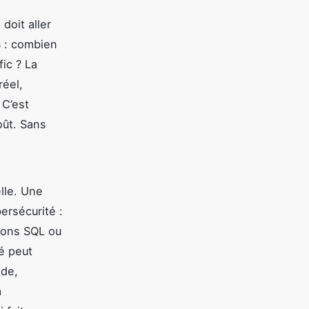
doit aller
s
: combien
ic ? La
réel,
 C’est
oût. Sans
lle. Une
ersécurité :
tions SQL ou
é peut
ide,
a