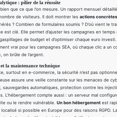
lytique : pilier de la réussite
bien que ce que l’on mesure. Un rapport mensuel détaillé 
nombre de visiteurs. Il doit montrer les
actions concrète
nérés ? Combien de formulaires soumis ? D’où vient le traf
e est clé. Elle permet d’ajuster les campagnes en temps 
 gaspillages de budget et d’optimiser chaque euro investi.
ement vrai pour les campagnes SEA, où chaque clic a un c
, on brûle de l’argent.
 et la maintenance technique
ite, surtout en e-commerce, la sécurité n’est pas optionne
euse assure une veille constante sur les menaces de cyb
r, sauvegardes automatiques, protection contre les injec
s. L’hébergement compte aussi : un serveur mal configur
site ou le rendre vulnérable.
Un bon hébergement
est rap
t localisé si possible en Europe pour des raisons RGPD. L