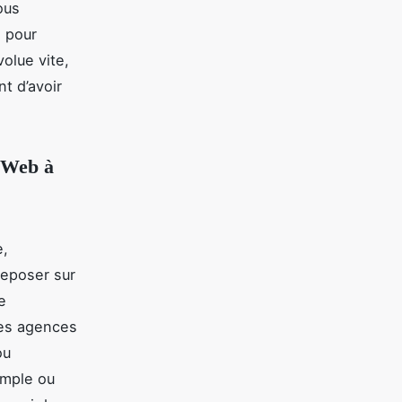
ous
e pour
olue vite,
nt d’avoir
e Web à
e,
 reposer sur
e
Les agences
u
simple ou