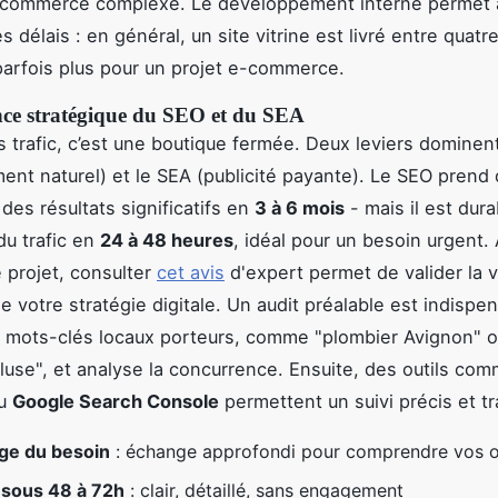
-commerce complexe. Le développement interne permet 
s délais : en général, un site vitrine est livré entre quatre
arfois plus pour un projet e-commerce.
ce stratégique du SEO et du SEA
s trafic, c’est une boutique fermée. Deux leviers dominent
ent naturel) et le SEA (publicité payante). Le SEO prend
des résultats significatifs en
3 à 6 mois
- mais il est dura
du trafic en
24 à 48 heures
, idéal pour un besoin urgent.
e projet, consulter
cet avis
d'expert permet de valider la vi
 votre stratégie digitale. Un audit préalable est indispens
es mots-clés locaux porteurs, comme "plombier Avignon" 
luse", et analyse la concurrence. Ensuite, des outils co
u
Google Search Console
permettent un suivi précis et t
ge du besoin
: échange approfondi pour comprendre vos o
 sous 48 à 72h
: clair, détaillé, sans engagement