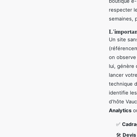
boutique e
respecter le
semaines, p
L'importan
Un site san
(référencem
on observe 
lui, génère 
lancer votr
technique de
identifie l
d'hôte Vauc
Analytics
o
✅
Cadra
🛠️
Devis